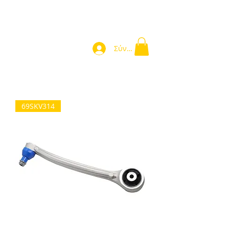
Σύνδεση
69SKV314