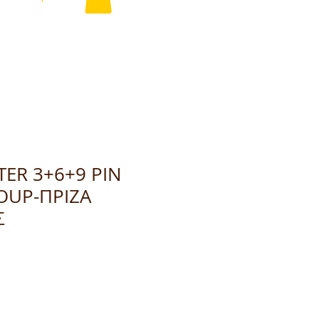
ER 3+6+9 PIN
OUP-ΠΡΙΖΑ
Σ