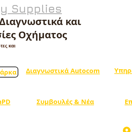
ty Supplies
 Διαγνωστικά και
ίες Οχήματος
τες και
Υπηρ
Διαγνωστικά Autocom
μάρκα
nPD
Συμβουλές & Νέα
Ε