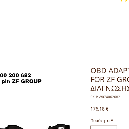
OBD ADAPT
FOR ZF GR
ΔΙΑΓΝΩΣΗ
SKU: W074062682
Τιμή
176,18 €
Ποσότητα
*