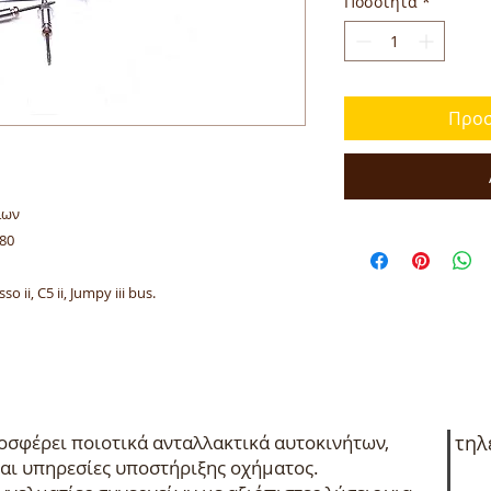
Ποσότητα
*
Προσ
ίων
80
 ii, C5 ii, Jumpy iii bus.
.
σφέρει ποιοτικά ανταλλακτικά αυτοκινήτων,
τηλ
αι υπηρεσίες υποστήριξης οχήματος.
+3