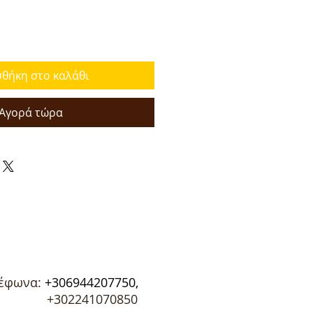
θήκη στο καλάθι
Αγορά τώρα
έφωνα:
+306944207750,
02241070850