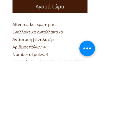
Αγορά τώρα
After market spare part
Εναλλακτικό ανταλλακτικό
Αντίσταση βεντιλατέρ
Αριθμός πόλων: 4
Number of poles: 4
O.E Codes Opel 1341721, G.M. 93175501
Linked vehicles OPEL MERIVA-A Z14XEP,
Z16SE, Z16XEP, Z16XE, Z18XE.
τηλέφωνα:
+306944207750
,
+302241070850
email :
venpd.gr@gmail.com
Όροι πώλησης & επιστροφές