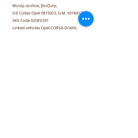
Μοτέρ αντλίας βενζίνης
Ο.Ε Codes Opel 5815023, G.M. 93184120
SKV Code 02SKV291
Linked vehicles Opel CORSA-D/VAN,
SIGNUM, VECTRA-C, ASTRA-H
τηλέφωνα:
+306944207750
,
+302241070850
email :
venpd.gr@gmail.com
Όροι πώλησης & επιστροφές
Οδηγός αγορών
Η
VenPD mobility supplies
προσφέρει ποιοτικά ανταλλακτικά
αυτοκινήτων, διαγνωστικές λύσεις
Autocom και υπηρεσίες υποστήριξης