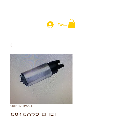
Σύνδεση
SKU: 02SKV291
5815023 FUEL