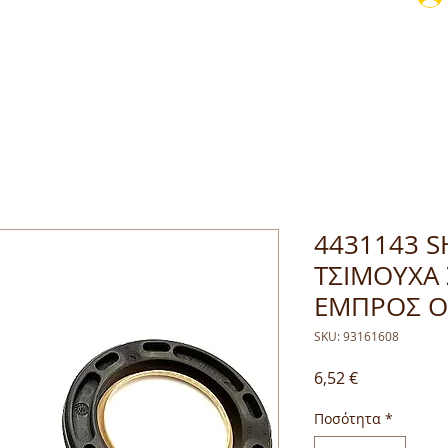
4431143 SH
ΤΣΙΜΟΥΧΑ
ΕΜΠΡΟΣ OP
SKU: 93161608
Τιμή
6,52 €
Ποσότητα
*