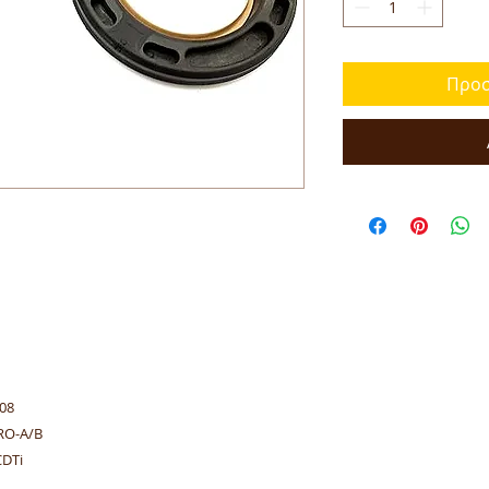
Προσ
608
RO-A/B
0CDTi