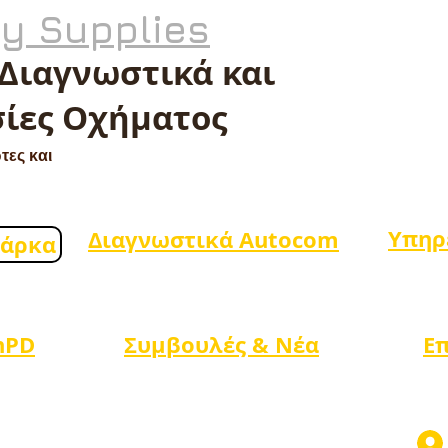
ty Supplies
 Διαγνωστικά και
ίες Οχήματος
τες και
Υπηρ
Διαγνωστικά Autocom
μάρκα
nPD
Συμβουλές & Νέα
Ε