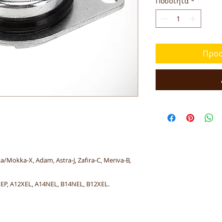
Ποσότητα
*
Προσ
a/Mokka-X, Adam, Astra-J, Zafira-C, Meriva-B,
EP, A12XEL, A14NEL, B14NEL, B12XEL.