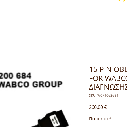
15 PIN OB
FOR WABC
ΔΙΑΓΝΩΣΗ
SKU: W074062684
Τιμή
260,00 €
Ποσότητα
*