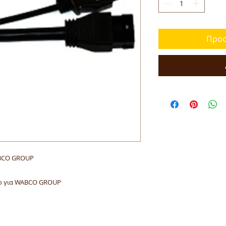
Προσ
ABCO GROUP
νο για WABCO GROUP