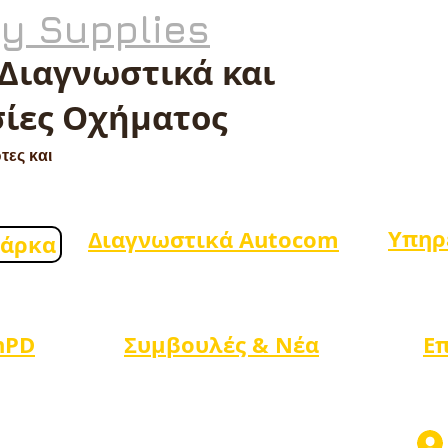
ty Supplies
 Διαγνωστικά και
ίες Οχήματος
τες και
Υπηρ
Διαγνωστικά Autocom
μάρκα
nPD
Συμβουλές & Νέα
Ε