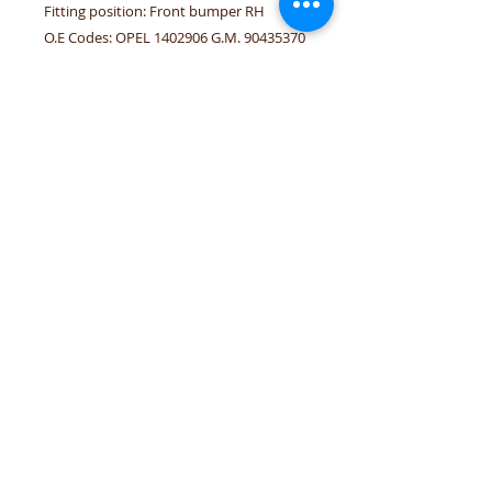
Fitting position: Front bumper RH
O.E Codes: OPEL 1402906 G.M. 90435370
Linked vehicles: OPEL: OMEGA-B
τηλέφωνα:
+306944207750
,
+302241070850
email :
venpd.gr@gmail.com
Όροι πώλησης & επιστροφές
Οδηγός αγορών
Η
VenPD mobility supplies
προσφέρει ποιοτικά ανταλλακτικά
αυτοκινήτων, διαγνωστικές λύσεις
Autocom και υπηρεσίες υποστήριξης
οχήματος. Υποστηρίζουμε ιδιώτες και
επαγγελματίες συνεργείων με
αξιόπιστες λύσεις για ευρωπαϊκά και