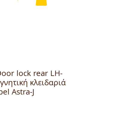
or lock rear LH-
γνητική κλειδαριά
el Astra-J