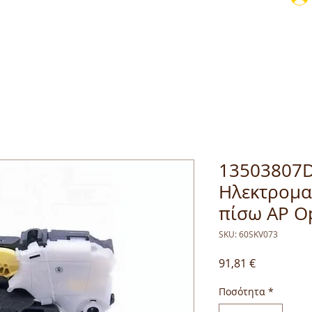
13503807Do
Ηλεκτρομα
πίσω ΑΡ Op
SKU: 60SKV073
Τιμή
91,81 €
Ποσότητα
*