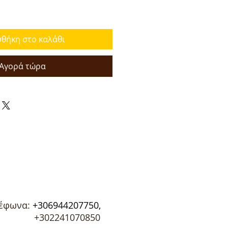
θήκη στο καλάθι
Αγορά τώρα
έφωνα:
+306944207750,
02241070850