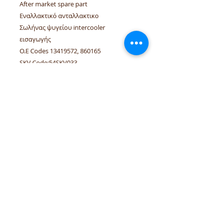
After market spare part
Εναλλακτικό ανταλλακτικο
Σωλήνας ψυγείου intercooler
εισαγωγής
O.E Codes 13419572, 860165
SKV Code:54SKV033
Linked vehicles Opel Astra-J, Cascada,
Zafira-C A14NET, B14NET, A14NEL.
τηλέφωνα:
+306944207750
,
+302241070850
email :
venpd.gr@gmail.com
Όροι πώλησης & επιστροφές
Οδηγός αγορών
Η
VenPD mobility supplies
προσφέρει ποιοτικά ανταλλακτικά