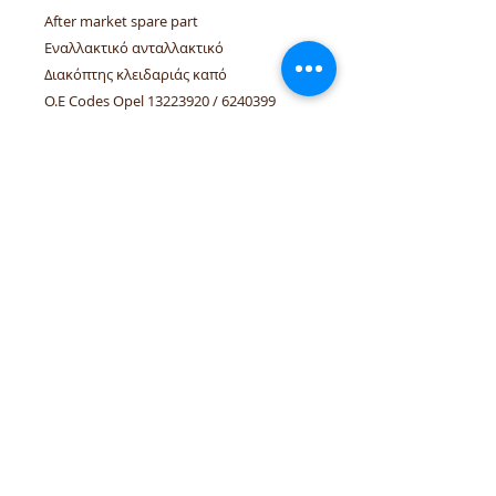
After market spare part
Εναλλακτικό ανταλλακτικό
Διακόπτης κλειδαριάς καπό
O.E Codes Opel 13223920 / 6240399
Linked vehicles Opel: Astra-H hatch,
convertible 3/5 doors
τηλέφωνα:
+306944207750
,
+302241070850
email :
venpd.gr@gmail.com
Όροι πώλησης & επιστροφές
Οδηγός αγορών
Η
VenPD mobility supplies
προσφέρει ποιοτικά ανταλλακτικά
αυτοκινήτων, διαγνωστικές λύσεις