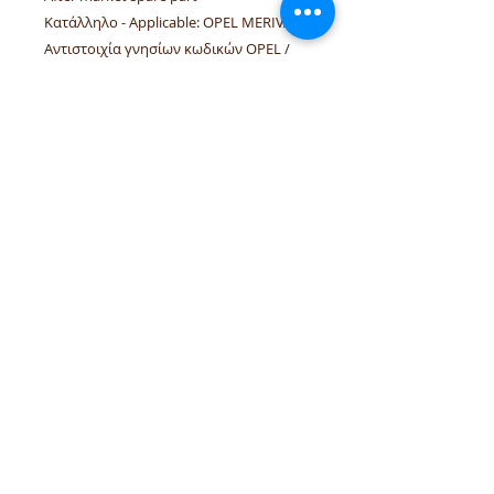
Κατάλληλο - Applicable: OPEL MERIVA A
Αντιστοιχία γνησίων κωδικών OPEL /
O.E. reference codes: 23003807, 6270045
τηλέφωνα:
+306944207750
,
+302241070850
email :
venpd.gr@gmail.com
Όροι πώλησης & επιστροφές
Οδηγός αγορών
Η
VenPD mobility supplies
προσφέρει ποιοτικά ανταλλακτικά
αυτοκινήτων, διαγνωστικές λύσεις
Autocom και υπηρεσίες υποστήριξης
οχήματος. Υποστηρίζουμε ιδιώτες και
επαγγελματίες συνεργείων με
αξιόπιστες λύσεις για ευρωπαϊκά και