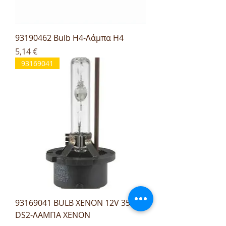
93190462 Bulb H4-Λάμπα H4
Τιμή
5,14 €
93169041
93169041 BULB XENON 12V 35W
DS2-ΛΑΜΠΑ XENON