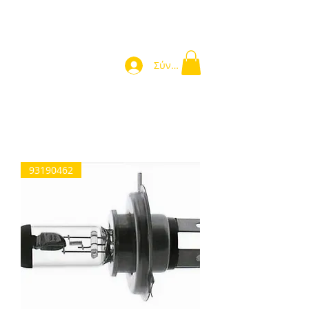
Σύνδεση
Home
93190462