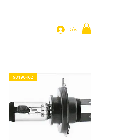
Σύνδεση
Home
93190462