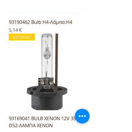
93190462 Bulb H4-Λάμπα H4
Τιμή
5,14 €
93169041
93169041 BULB XENON 12V 35W
DS2-ΛΑΜΠΑ XENON